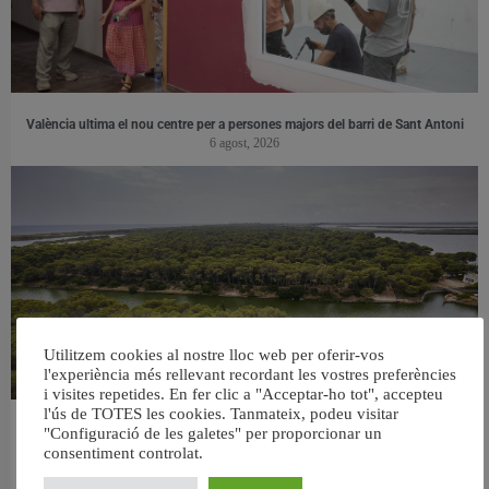
València ultima el nou centre per a persones majors del barri de Sant Antoni
6 agost, 2026
Utilitzem cookies al nostre lloc web per oferir-vos
l'experiència més rellevant recordant les vostres preferències
i visites repetides. En fer clic a "Acceptar-ho tot", accepteu
l'ús de TOTES les cookies. Tanmateix, podeu visitar
València retira prop de 15.000 litres de residus de la Devesa durant el mes de
"Configuració de les galetes" per proporcionar un
juliol
consentiment controlat.
6 agost, 2026