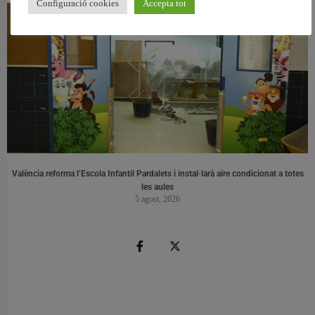
Configuració cookies
Accepta tot
València reforma l’Escola Infantil Pardalets i instal·larà aire condicionat a totes
les aules
5 agost, 2026