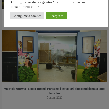
"Configuració de les galetes" per proporcionar un
consentiment controlat.
Configuració cookies
Accepta tot
València retira prop de 15.000 litres de residus de la Devesa durant el mes de
juliol
6 agost, 2026
València reforma l’Escola Infantil Pardalets i instal·larà aire condicionat a totes
les aules
5 agost, 2026