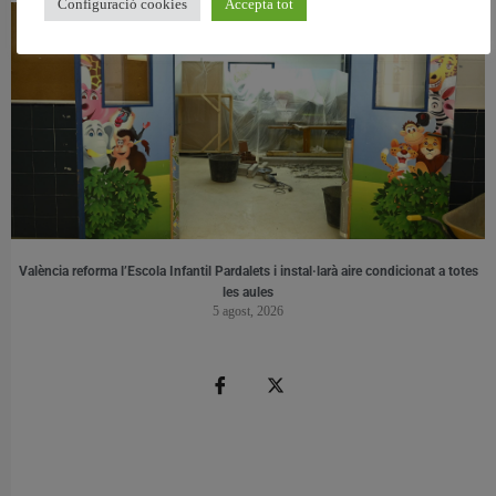
Configuració cookies
Accepta tot
València reforma l’Escola Infantil Pardalets i instal·larà aire condicionat a totes
les aules
5 agost, 2026