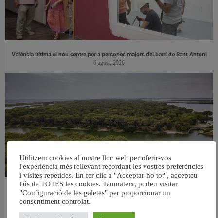
València ultima el nou centre per a persones majors del barri de Sant Antoni
6 agost, 2026
Utilitzem cookies al nostre lloc web per oferir-vos
l'experiència més rellevant recordant les vostres preferències
i visites repetides. En fer clic a "Acceptar-ho tot", accepteu
l'ús de TOTES les cookies. Tanmateix, podeu visitar
València retira prop de 15.000 litres de residus de la Devesa durant el mes de
"Configuració de les galetes" per proporcionar un
juliol
consentiment controlat.
6 agost, 2026