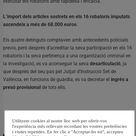
executar els robatoris amb rapidesa i eficàcia.
L’import dels articles sostrets en els 16 robatoris imputats
ascendeix a més de 68.000 euros
.
Els quatre detinguts comptaven amb antecedents policials
previs, però després d’acreditar la seva participació en els 16
robatoris i la seva pertinença a una organització criminal en
la investigació, es va aconseguir la seva
desarticulació
, ja
que després del seu pas pel Jutjat d’Instrucció Set de
València, en funcions de guàrdia, es va decretar el
ingrés a
presó provisional
de tots ells.
RELACIONAT
Utilitzem cookies al nostre lloc web per oferir-vos
l'experiència més rellevant recordant les vostres preferències
i visites repetides. En fer clic a "Acceptar-ho tot", accepteu