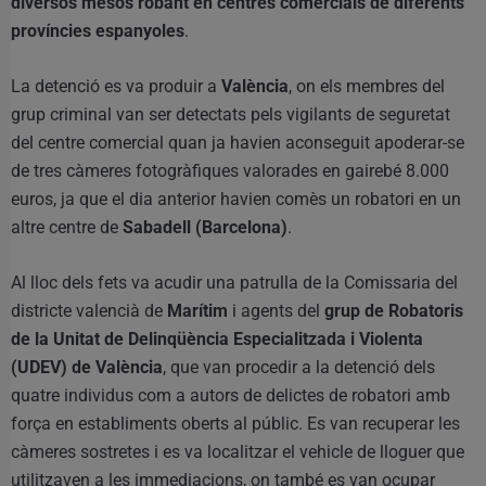
diversos mesos robant en centres comercials de diferents
províncies espanyoles
.
La detenció es va produir a
València
, on els membres del
grup criminal van ser detectats pels vigilants de seguretat
del centre comercial quan ja havien aconseguit apoderar-se
de tres càmeres fotogràfiques valorades en gairebé 8.000
euros, ja que el dia anterior havien comès un robatori en un
altre centre de
Sabadell (Barcelona)
.
Al lloc dels fets va acudir una patrulla de la Comissaria del
districte valencià de
Marítim
i agents del
grup de Robatoris
de la Unitat de Delinqüència Especialitzada i Violenta
(UDEV) de València
, que van procedir a la detenció dels
quatre individus com a autors de delictes de robatori amb
força en establiments oberts al públic. Es van recuperar les
càmeres sostretes i es va localitzar el vehicle de lloguer que
utilitzaven a les immediacions, on també es van ocupar