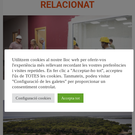
RELACIONAT
Utilitzem cookies al nostre lloc web per oferir-vos
l'experiència més rellevant recordant les vostres preferències
i visites repetides. En fer clic a "Acceptar-ho tot", accepteu
l'ús de TOTES les cookies. Tanmateix, podeu visitar
"Configuració de les galetes" per proporcionar un
consentiment controlat.
València ultima el nou centre per a persones majors del barri de Sant Antoni
6 agost, 2026
Configuració cookies
Accepta tot