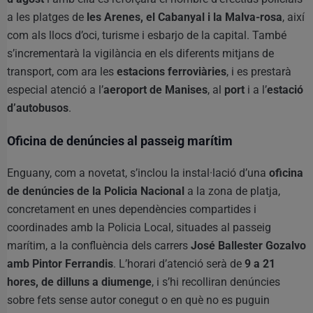
a les platges de
les Arenes, el Cabanyal i la Malva-rosa
, així
com als llocs d’oci, turisme i esbarjo de la capital. També
s’incrementarà la vigilància en els diferents mitjans de
transport, com ara les
estacions ferroviàries
, i es prestarà
especial atenció a l’
aeroport de Manises
, al
port
i a l’
estació
d’autobusos
.
Oficina de denúncies al passeig marítim
Enguany, com a novetat, s’inclou la instal·lació d’una
oficina
de denúncies de la Policia Nacional
a la zona de platja,
concretament en unes dependències compartides i
coordinades amb la Policia Local, situades al passeig
marítim, a la confluència dels carrers
José Ballester Gozalvo
amb Pintor Ferrandis
. L’horari d’atenció serà de
9 a 21
hores, de dilluns a diumenge
, i s’hi recolliran denúncies
sobre fets sense autor conegut o en què no es puguin