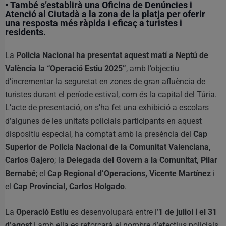
▪ També s’establirà una Oficina de Denúncies i
Atenció al Ciutadà a la zona de la platja per oferir
una resposta més ràpida i eficaç a turistes i
residents.
La
Policia Nacional ha presentat aquest matí a Neptú de
València la “Operació Estiu 2025”
, amb l’objectiu
d’incrementar la seguretat en zones de gran afluència de
turistes durant el període estival, com és la capital del Túria.
L’acte de presentació, on s’ha fet una exhibició a escolars
d’algunes de les unitats policials participants en aquest
dispositiu especial, ha comptat amb la presència del
Cap
Superior de Policia Nacional de la Comunitat Valenciana,
Carlos Gajero
; la
Delegada del Govern a la Comunitat, Pilar
Bernabé
; el
Cap Regional d’Operacions, Vicente Martínez
i
el
Cap Provincial, Carlos Holgado
.
La
Operació Estiu
es desenvoluparà entre l’
1 de juliol i el 31
d’agost
i amb ella es reforçarà el nombre d’efectius policials