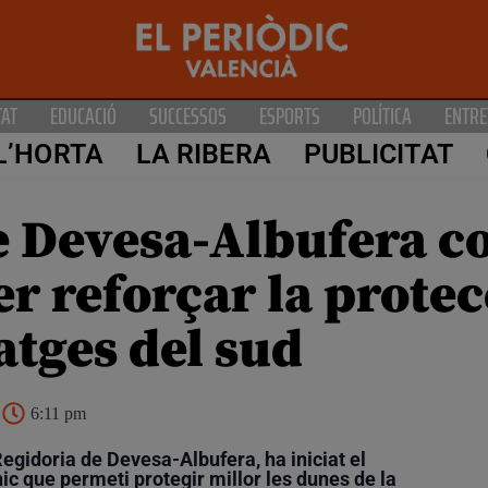
TAT
EDUCACIÓ
SUCCESSOS
ESPORTS
POLÍTICA
ENTRE
L’HORTA
LA RIBERA
PUBLICITAT
e Devesa-Albufera c
er reforçar la protec
atges del sud
6:11 pm
egidoria de Devesa-Albufera, ha iniciat el
ic que permeti protegir millor les dunes de la