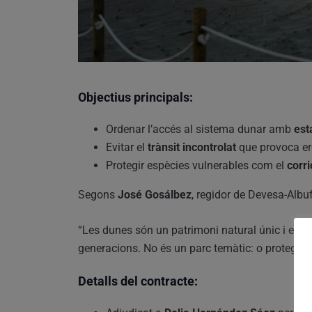
Objectius principals:
Ordenar l’accés al sistema dunar amb
est
Evitar el
trànsit incontrolat
que provoca ero
Protegir espècies vulnerables com el
corr
Segons
José Gosálbez
, regidor de Devesa-Albu
“Les dunes són un patrimoni natural únic i el no
generacions. No és un parc temàtic: o protegim
Detalls del contracte: