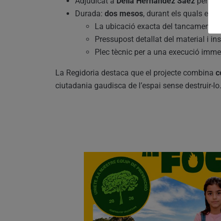
Adjudicat a
Delia Hernández Sáez
per
4.7
Durada:
dos mesos
, durant els quals es d
La ubicació exacta del tancament de
Pressupost detallat del material i ins
Plec tècnic per a una execució imme
La Regidoria destaca que el projecte combina
c
ciutadania gaudisca de l’espai sense destruir-lo