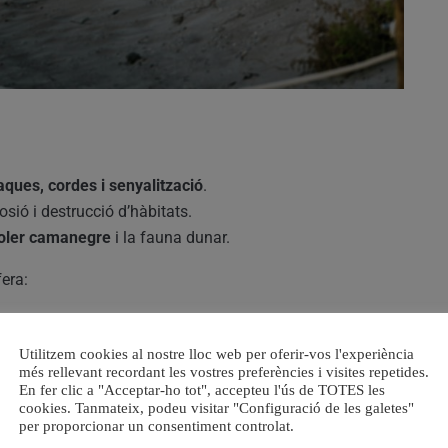
aques, cordes i senyalització
.
sió i destrucció d’hàbitats.
ioler camanegre
i la fauna dunar.
fera:
stre deure és garantir que arriben intactes a les pròximes
Utilitzem cookies al nostre lloc web per oferir-vos l'experiència
 o perdem.”
més rellevant recordant les vostres preferències i visites repetides.
En fer clic a "Acceptar-ho tot", accepteu l'ús de TOTES les
cookies. Tanmateix, podeu visitar "Configuració de les galetes"
per proporcionar un consentiment controlat.