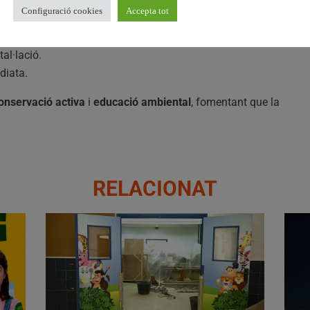
37,15 euros (IVA inclòs)
.
Configuració cookies
Accepta tot
eterminarà:
l perímetre dunar.
tal·lació.
diata.
onservació activa
i
educació ambiental
, fomentant que la
.
RELACIONAT