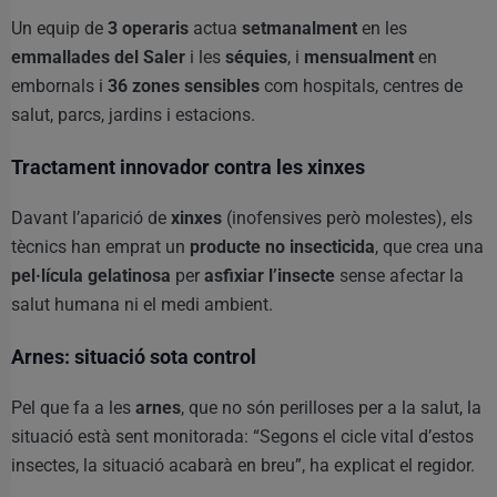
Un equip de
3 operaris
actua
setmanalment
en les
emmallades del Saler
i les
séquies
, i
mensualment
en
embornals i
36 zones sensibles
com hospitals, centres de
salut, parcs, jardins i estacions.
Tractament innovador contra les xinxes
Davant l’aparició de
xinxes
(inofensives però molestes), els
tècnics han emprat un
producte no insecticida
, que crea una
pel·lícula gelatinosa
per
asfixiar l’insecte
sense afectar la
salut humana ni el medi ambient.
Arnes: situació sota control
Pel que fa a les
arnes
, que no són perilloses per a la salut, la
situació està sent monitorada: “Segons el cicle vital d’estos
insectes, la situació acabarà en breu”, ha explicat el regidor.