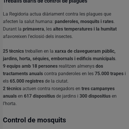
Treballs diaris de control de plagues
La Regidoria actua diàriament contra les plagues que
afecten la salut humana:
panderoles, mosquits i rates
.
Durant la
primavera
, les
altes temperatures i la humitat
afavoreixen l’eclosió dels insectes.
25 tècnics
treballen en la
xarxa de clavegueram públic,
jardins, horta, séquies, embornals i edificis municipals
.
9 equips amb 18 persones
realitzen almenys
dos
tractaments anuals
contra panderoles en les
75.000 trapes
i
els
65.000 registres
de la ciutat.
2 tècnics
actuen contra rosegadors en
tres campanyes
anuals
en
617 dispositius
de jardins i
300 dispositius
en
l’horta.
Control de mosquits