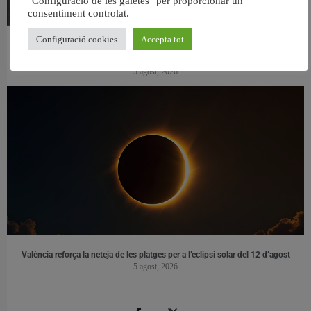
"Configuració de les galetes" per proporcionar un
consentiment controlat.
Configuració cookies
Accepta tot
València reforma l’Escola Infantil Pardalets i instal·larà aire condicionat a totes
les aules
5 agost, 2026
València reforça la neteja de les platges per a l’eclipsi solar del 12 d’agost
5 agost, 2026