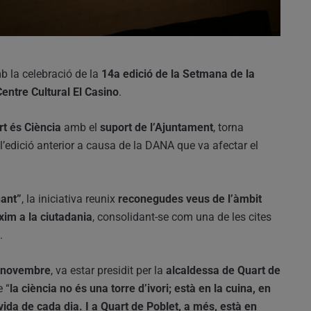
 la celebració de la
14a edició de la Setmana de la
Centre Cultural El Casino
.
t és Ciència
amb el
suport de l’Ajuntament
, torna
’edició anterior a causa de la DANA que va afectar el
nant”
, la iniciativa reunix
reconegudes veus de l’àmbit
xim a la ciutadania
, consolidant-se com una de les cites
.
 novembre
, va estar presidit per la
alcaldessa de Quart de
e “
la ciència no és una torre d’ivori; està en la cuina, en
vida de cada dia. I a Quart de Poblet, a més, està en