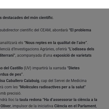
s expertes
s destacades del món científic
.
 subdirector científic del CEAM, abordarà
“El problema
analitzarà els
“Nous reptes en la qualitat de l’aire”
.
Valencià d’Investigacions Agràries, oferirà
“L’odissea dels
diterrani”
, acompanyada d’una
exposició de varietats
o del Castillo
(UV) impartirà la xarrada
“Dietes
pèrdua de pes”
.
lisa Caballero Calabuig
, cap del Servei de Medicina
arà com les
“Molècules radioactives per a la salut”
amb precisió.
tindrà lloc la
taula redona “Ha d’assessorar la ciència a la
Oliver
, impulsor de la iniciativa
Ciència en el Parlament
,