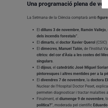
Una programació plena de veu
La Setmana de la Ciència comptarà amb
figure
El
dilluns 3 de novembre
,
Ramón Vallejo
,
dels incendis forestals”
.
El
dimarts
, el
doctor Xavier Querol
(CSIC) 
El
dimecres
,
Manuel Talón
, de l’Institut 
cítrics: del cor d’Àsia a les costes del Me
singulars
.
El
dijous
, el
catedràtic José Miguel Sorian
pintoresques i altres mentides per a la 
El
divendres 7 de novembre
, la
doctora E
Nuclear de l’Hospital Doctor Peset, explic
permeten diagnosticar i tractar malalties 
Finalment, el
diumenge 9 de novembre
, 
política?”
, moderada pel científic
Eduardo 