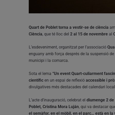
Quart de Poblet torna a vestir-se de ciència
amb
Ciència
, que té lloc del
2 al 15 de novembre
al
L’esdeveniment, organitzat per l’associació
Quar
enguany amb força després de la suspensió de l
municipi i la comarca.
Sota el lema
“Un event Quart-culiarment fasci
científic
en un espai de reflexió
accessible i prò
divulgatives més destacades del calendari local
L’acte d’inauguració, celebrat el
diumenge 2 de
Poblet, Cristina Mora Luján
, qui va destacar qu
el semàfor, en el mòbil, en el parc… està en la 