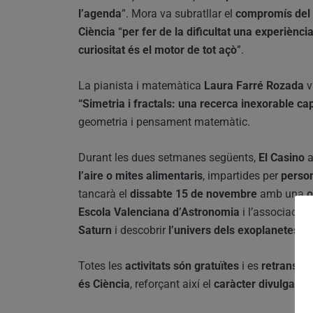
l’agenda
”. Mora va subratllar el
compromís del m
Ciència
“
per fer de la dificultat una experiènc
curiositat és el motor de tot açò
”.
La pianista i matemàtica
Laura Farré Rozada
v
“Simetria i fractals: una recerca inexorable cap
geometria i pensament matemàtic.
Durant les dues setmanes següents,
El Casino
a
l’aire o mites alimentaris
, impartides per
person
tancarà el
dissabte 15 de novembre
amb una
o
Escola Valenciana d’Astronomia
i l’associació
Saturn
i descobrir
l’univers dels exoplanetes
(s
Totes les
activitats són gratuïtes
i es
retransme
és Ciència
, reforçant així el
caràcter divulgatiu i