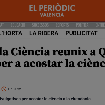
TAT
EDUCACIÓ
SUCCESSOS
ESPORTS
POLÍTICA
ENTRE
L’HORTA
LA RIBERA
PUBLICITAT
a Ciència reunix a 
er a acostar la ciènc
11:10 am
divulgatives per acostar la ciència a la ciutadania