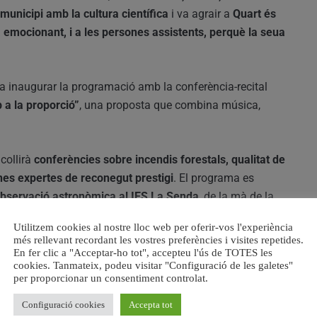
unicipi amb la cultura científica
i va agrair a
Quart és
ia emocionant, i a les persones assistents, perquè la seua
a inaugurar la programació amb la conferència-recital
 a la proporció”
, una proposta que combina música,
collirà
conferències sobre incendis forestals, qualitat de
es expertes de reconegut prestigi
. El programa es
bservació astronòmica al IES La Senda
, de la mà de la
ASTROAVA
, on el públic podrà
contemplar el planeta
Utilitzem cookies al nostre lloc web per oferir-vos l'experiència
i les condicions meteorològiques ho permeten).
més rellevant recordant les vostres preferències i visites repetides.
En fer clic a "Acceptar-ho tot", accepteu l'ús de TOTES les
cookies. Tanmateix, podeu visitar "Configuració de les galetes"
tran en directe
a través del
canal de YouTube de Quart
per proporcionar un consentiment controlat.
 participatiu
de l’esdeveniment.
Configuració cookies
Accepta tot