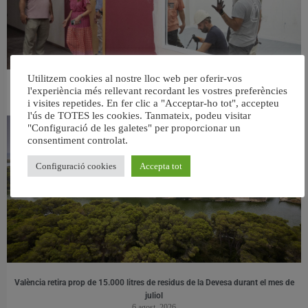
Utilitzem cookies al nostre lloc web per oferir-vos
València ultima el nou centre per a persones majors del barri de Sant Antoni
l'experiència més rellevant recordant les vostres preferències
6 agost, 2026
i visites repetides. En fer clic a "Acceptar-ho tot", accepteu
l'ús de TOTES les cookies. Tanmateix, podeu visitar
"Configuració de les galetes" per proporcionar un
consentiment controlat.
Configuració cookies
Accepta tot
València retira prop de 15.000 litres de residus de la Devesa durant el mes de
juliol
6 agost, 2026