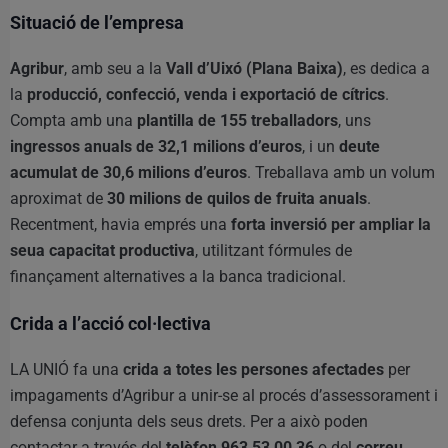
Situació de l’empresa
Agribur
, amb seu a la
Vall d’Uixó (Plana Baixa)
, es dedica a
la
producció, confecció, venda i exportació de cítrics
.
Compta amb una
plantilla de 155 treballadors
, uns
ingressos anuals de 32,1 milions d’euros
, i un
deute
acumulat de 30,6 milions d’euros
. Treballava amb un volum
aproximat de
30 milions de quilos de fruita anuals
.
Recentment, havia emprés una
forta inversió per ampliar la
seua capacitat productiva
, utilitzant fórmules de
finançament alternatives a la banca tradicional.
Crida a l’acció col·lectiva
LA UNIÓ fa una
crida a totes les persones afectades
per
impagaments d’Agribur a unir-se al procés d’assessorament i
defensa conjunta dels seus drets. Per a això poden
contactar a través del
telèfon 963 53 00 36
o del
correu