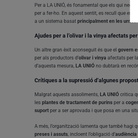
Per a LA UNIÓ, és fonamental que els qui negoc
per a fer-ho. En aquest sentit, es recull que en 
a un sistema basat
principalment en les urnes i
Ajudes per a l’olivar i la vinya afectats pe
Un altre gran èxit aconseguit és que el
govern e
per als productors d’
olivar i vinya
afectats per l
d’aquesta mesura,
LA UNIÓ
no dubtarà en recór
Crítiques a la supressió d’algunes propos
Malgrat aquests assoliments,
LA UNIÓ
critica 
les
plantes de tractament de purins
per a
cogen
suport
per a ser aprovada i que posa en una situ
A més, l’organització lamenta que també hagi q
preses i assuts
, incloent l’obligació d’
audiència