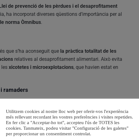
Llei de prevenció de les pèrdues i el desaprofitament
ia, ha incorporat diverses qüestions d’importància per al
ble norma Òmnibus
.
és que s’ha aconseguit que
la pràctica totalitat de les
acions
relatives al desaprofitament alimentari. Això evita
 les
xicotetes i microexplotacions
, que havien estat en
s i ramaders
liment d’un
nou procediment de determinació de la
Utilitzem cookies al nostre lloc web per oferir-vos l'experiència
s. Aquest procediment és
més democràtic i objectiu
, ja
més rellevant recordant les vostres preferències i visites repetides.
utonòmiques
i permetrà l’accés al
marco d’interlocució
En fer clic a "Acceptar-ho tot", accepteu l'ús de TOTES les
te mínims de presència i implantació en el sector.
cookies. Tanmateix, podeu visitar "Configuració de les galetes"
per proporcionar un consentiment controlat.