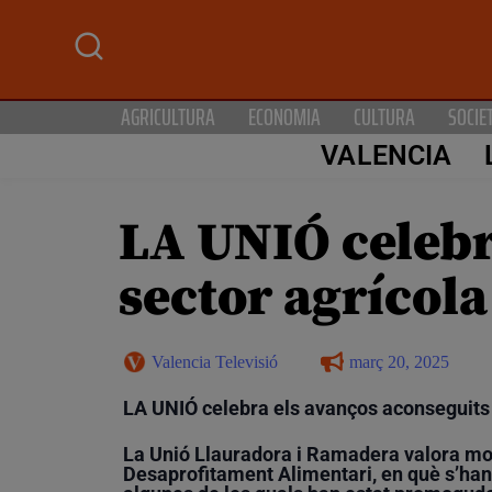
AGRICULTURA
ECONOMIA
CULTURA
SOCIE
VALENCIA
LA UNIÓ celebr
sector agrícola
Valencia Televisió
març 20, 2025
LA UNIÓ celebra els avanços aconseguits 
La Unió Llauradora i Ramadera valora mol
Desaprofitament Alimentari, en què s’han