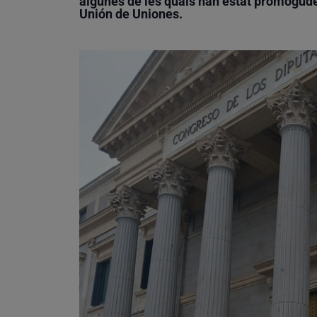
algunes de les quals han estat promogudes
Unión de Uniones.