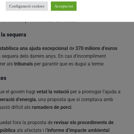
ien en nom dels llauradors i ramaders estiguen
legitimats
Configuració cookies
Accepta tot
un període de
cinc anys
, el govern haurà de fer un pas cap
 el vot dels professionals del sector
.
r la sequera
stablisca una ajuda excepcional
de
370 milions d’euros
a sequera dels darrers anys. En cas d’incompliment
rer als
tribunals
per garantir que es dugui a terme.
tes
que el govern hagi
vetat la votació
per a prorrogar l’ajuda a
eració d’energia
, una proposta que sí comptava amb
ació difícil als
ramaders de porcí
.
uedat fora la proposta de
revisar els procediments de
 pública
als afectats i l’
informe d’impacte ambiental