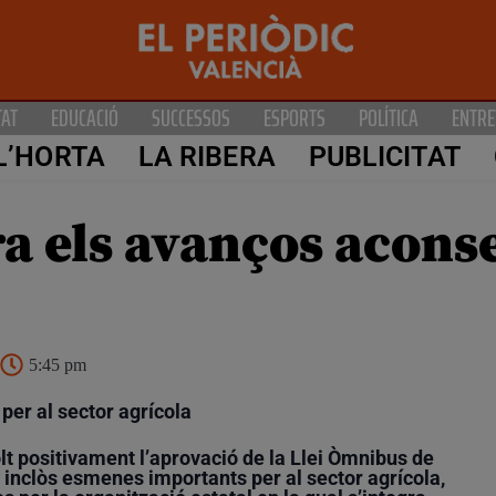
TAT
EDUCACIÓ
SUCCESSOS
ESPORTS
POLÍTICA
ENTRE
L’HORTA
LA RIBERA
PUBLICITAT
a els avanços aconse
5:45 pm
per al sector agrícola
t positivament l’aprovació de la Llei Òmnibus de
 inclòs esmenes importants per al sector agrícola,