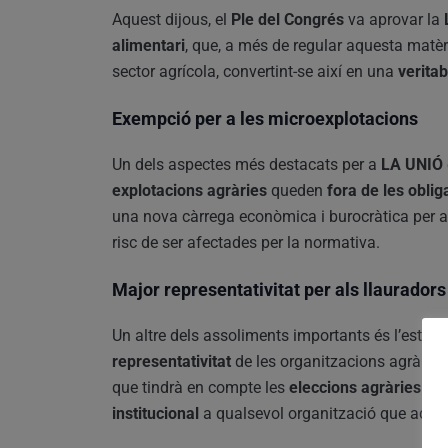
Aquest dijous, el
Ple del Congrés
va aprovar la
alimentari
, que, a més de regular aquesta matèr
sector agrícola, convertint-se així en una
verita
Exempció per a les microexplotacions
Un dels aspectes més destacats per a
LA UNIÓ
explotacions agràries
queden
fora de les oblig
una nova càrrega econòmica i burocràtica per a
risc de ser afectades per la normativa.
Major representativitat per als llaurador
Un altre dels assoliments importants és l’estab
representativitat
de les organitzacions agràrie
que tindrà en compte les
eleccions agràries a
institucional
a qualsevol organització que acredi