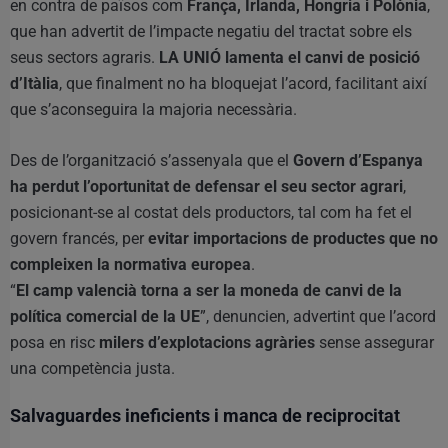
en contra de països com
França, Irlanda, Hongria i Polònia
,
que han advertit de l’impacte negatiu del tractat sobre els
seus sectors agraris.
LA UNIÓ lamenta el canvi de posició
d’Itàlia
, que finalment no ha bloquejat l’acord, facilitant així
que s’aconseguira la majoria necessària.
Des de l’organització s’assenyala que el
Govern d’Espanya
ha perdut l’oportunitat de defensar el seu sector agrari
,
posicionant-se al costat dels productors, tal com ha fet el
govern francés, per
evitar importacions de productes que no
compleixen la normativa europea
.
“
El camp valencià torna a ser la moneda de canvi de la
política comercial de la UE
”, denuncien, advertint que l’acord
posa en risc
milers d’explotacions agràries
sense assegurar
una competència justa.
Salvaguardes ineficients i manca de reciprocitat