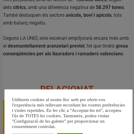
dels
cítrics
, amb una diferència negativa de
58.297 tones
.
També destaquen els sectors
avícola, boví i apícola
, tots
amb balanç negatiu.
Segons LA UNIÓ, este escenari empitjorarà encara més amb
el
desmantellament aranzelari previst
, fet que tindrà
greus
conseqüències per als llauradors i ramaders valencians
.
RELACIONAT
Utilitzem cookies al nostre lloc web per oferir-vos
l'experiència més rellevant recordant les vostres preferències
i visites repetides. En fer clic a "Acceptar-ho tot", accepteu
l'ús de TOTES les cookies. Tanmateix, podeu visitar
"Configuració de les galetes" per proporcionar un
consentiment controlat.