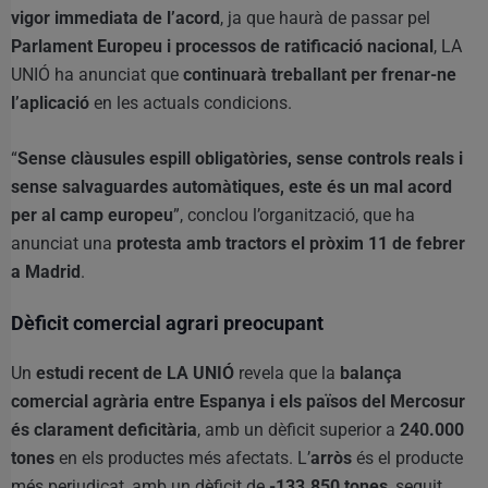
vigor immediata de l’acord
, ja que haurà de passar pel
Parlament Europeu i processos de ratificació nacional
, LA
UNIÓ ha anunciat que
continuarà treballant per frenar-ne
l’aplicació
en les actuals condicions.
“
Sense clàusules espill obligatòries, sense controls reals i
sense salvaguardes automàtiques, este és un mal acord
per al camp europeu
”, conclou l’organització, que ha
anunciat una
protesta amb tractors el pròxim 11 de febrer
a Madrid
.
Dèficit comercial agrari preocupant
Un
estudi recent de LA UNIÓ
revela que la
balança
comercial agrària entre Espanya i els països del Mercosur
és clarament deficitària
, amb un dèficit superior a
240.000
tones
en els productes més afectats. L’
arròs
és el producte
més perjudicat, amb un dèficit de
-133.850 tones
, seguit