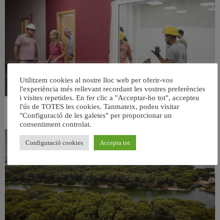
Utilitzem cookies al nostre lloc web per oferir-vos
l'experiència més rellevant recordant les vostres preferències
i visites repetides. En fer clic a "Acceptar-ho tot", accepteu
l'ús de TOTES les cookies. Tanmateix, podeu visitar
València ultima el nou centre per a persones majors del barri de Sant Antoni
"Configuració de les galetes" per proporcionar un
6 agost, 2026
consentiment controlat.
Configuració cookies
Accepta tot