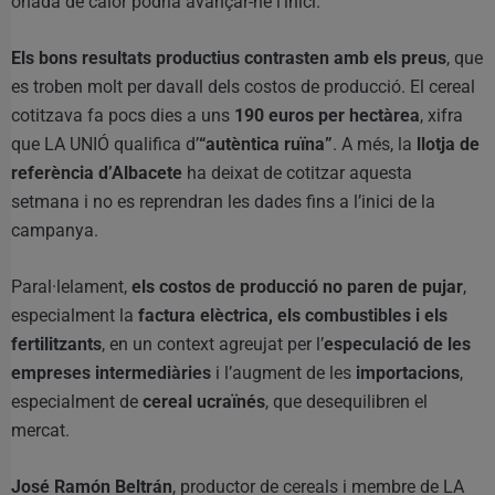
onada de calor podria avançar-ne l’inici.
Els bons resultats productius contrasten amb els preus
, que
es troben molt per davall dels costos de producció. El cereal
cotitzava fa pocs dies a uns
190 euros per hectàrea
, xifra
que LA UNIÓ qualifica d’
“autèntica ruïna”
. A més, la
llotja de
referència d’Albacete
ha deixat de cotitzar aquesta
setmana i no es reprendran les dades fins a l’inici de la
campanya.
Paral·lelament,
els costos de producció no paren de pujar
,
especialment la
factura elèctrica, els combustibles i els
fertilitzants
, en un context agreujat per l’
especulació de les
empreses intermediàries
i l’augment de les
importacions
,
especialment de
cereal ucraïnés
, que desequilibren el
mercat.
José Ramón Beltrán
, productor de cereals i membre de LA