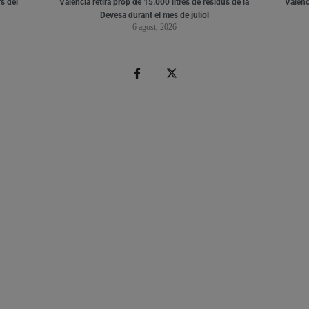
s del
València retira prop de 15.000 litres de residus de la
Valènci
Devesa durant el mes de juliol
6 agost, 2026