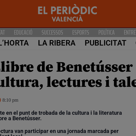
TAT
EDUCACIÓ
SUCCESSOS
ESPORTS
POLÍTICA
ENTRE
L’HORTA
LA RIBERA
PUBLICITAT
Llibre de Benetússer
ltura, lectures i tal
8:10 pm
e en el punt de trobada de la cultura i la literatura
ibre a Benetússer.
lectura van participar en una jornada marcada per