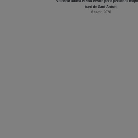
València ultima el nou centre per a persones major
barri de Sant Antoni
6 agost, 2026