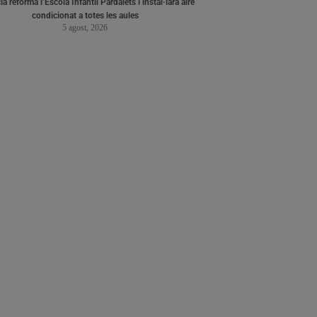
a reforma l’Escola Infantil Pardalets i instal·larà aire
condicionat a totes les aules
5 agost, 2026