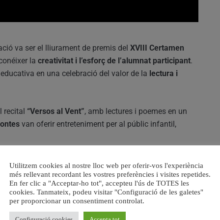
ió va ser el lliurament de premis del
XVIII Certamen
econéixer la
creativitat i l’esforç de l’alumnat participant
.
t educativa en una celebració del valor de la
lectura i
 recital
“Versos al Vent”
, amb lectures i poemes en un
ontes
van oferir entreteniment per al públic infantil,
s van poder visitar les
casetes de les llibreries locals
,
Utilitzem cookies al nostre lloc web per oferir-vos l'experiència
ata
i les activitats de la
biblioteca municipal
, que va
més rellevant recordant les vostres preferències i visites repetides.
En fer clic a "Acceptar-ho tot", accepteu l'ús de TOTES les
seus serveis a la ciutadania.
cookies. Tanmateix, podeu visitar "Configuració de les galetes"
per proporcionar un consentiment controlat.
cial per al
talent literari local
amb la firma d’
autors i
Configuració cookies
Accepta tot