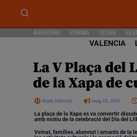
AGRICULTURA
ECONOMIA
CULTURA
SOCIE
VALENCIA
La V Plaça del 
de la Xapa de cu
Horta Televisió
maig 18, 2026
La plaça de la Xapa es va convertir dissabt
amb motiu de la celebració del Dia del Ll
Veïnat, famílies, alumnat i amants de la 