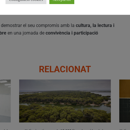
creadors i posant en valor la
producció cultural de
a demostrar el seu compromís amb la
cultura, la lectura i
ibre
en una jornada de
convivència i participació
RELACIONAT