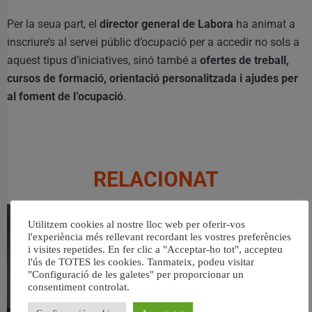
Per la seua part, el
director general de Labora
ha animat a
inscriure’s al servei públic d’ocupació per a accedir no sols a
aquest tipus d’iniciatives, sinó també a
ofertes de treball,
cursos de formació, orientació personalitzada i ajudes per
al foment de l’ocupació
.
RELACIONAT
Utilitzem cookies al nostre lloc web per oferir-vos
l'experiència més rellevant recordant les vostres preferències
i visites repetides. En fer clic a "Acceptar-ho tot", accepteu
l'ús de TOTES les cookies. Tanmateix, podeu visitar
"Configuració de les galetes" per proporcionar un
consentiment controlat.