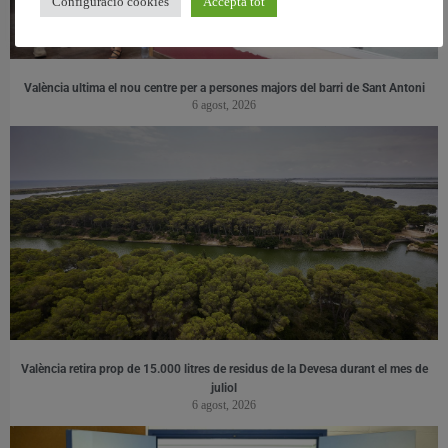
Configuració cookies
Accepta tot
València ultima el nou centre per a persones majors del barri de Sant Antoni
6 agost, 2026
València retira prop de 15.000 litres de residus de la Devesa durant el mes de
juliol
6 agost, 2026