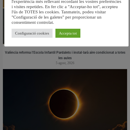
l'experiència més rellevant recordant les vostres preferències
i visites repetides. En fer clic a "Acceptar-ho tot", accepteu
l'ús de TOTES les cookies. Tanmateix, podeu visitar
"Configuració de les galetes" per proporcionar un
consentiment controlat.
Configuració cookies
Accepta tot
València reforma l’Escola Infantil Pardalets i instal·larà aire condicionat a totes
les aules
5 agost, 2026