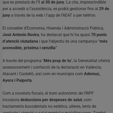
que es prestarà de l’
1 al 30 de juny
. La cita, imprescindible
per a accedir a l’assistència, es podrà gestionar fins al
29 de
juny
a través de la web i l’app de l’AEAT o per telèfon.
El conseller d’Economia, Hisenda i Administració Pública,
José Antonio Rovira
, ha destacat que hi ha quasi
70 punts
d’atenció ciutadana
i que l’objectiu és una campanya “
més
accessible, pròxima i senzilla
”.
A través del programa
‘Més prop de tu’
, la Generalitat oferirà
assessorament i confecció de la declaració en València,
Alacant i Castelló, així com en municipis com
Ademuz,
Ayora i Paiporta
.
Com a novetats fiscals, el tram autonòmic de l’IRPF
incorpora
deduccions per despeses de salut
, com
tractaments bucodentals no estètics, ulleres, lents de
contacte i atenció a salut mental o malalties rares. També