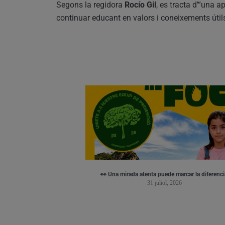
Segons la regidora
Rocío Gil
, es tracta d’“una 
continuar educant en valors i coneixements útils 
👀 Una mirada atenta puede marcar la diferenci
31 juliol, 2026