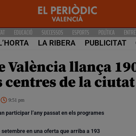
TAT
EDUCACIÓ
SUCCESSOS
ESPORTS
POLÍTICA
ENTRE
L’HORTA
LA RIBERA
PUBLICITAT
 València llança 19
 centres de la ciutat
9:51 pm
n participar l’any passat en els programes
de setembre en una oferta que arriba a 193