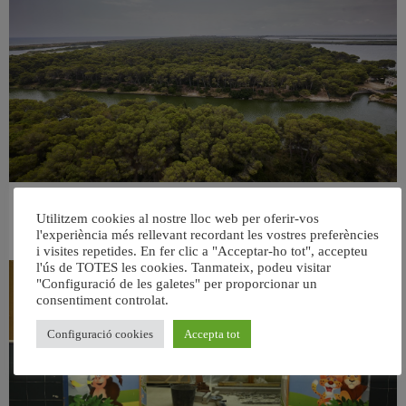
València retira prop de 15.000 litres de residus de la Devesa durant el mes de
Utilitzem cookies al nostre lloc web per oferir-vos
juliol
l'experiència més rellevant recordant les vostres preferències
6 agost, 2026
i visites repetides. En fer clic a "Acceptar-ho tot", accepteu
l'ús de TOTES les cookies. Tanmateix, podeu visitar
"Configuració de les galetes" per proporcionar un
consentiment controlat.
Configuració cookies
Accepta tot