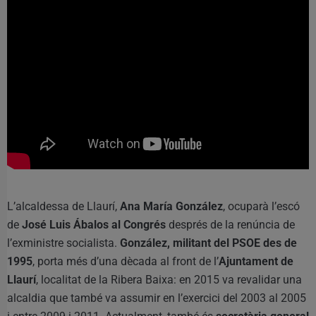
L’alcaldessa de Llaurí,
Ana María González
, ocuparà l’escó
de
José Luis Ábalos al Congrés
després de la renúncia de
l’exministre socialista.
González, militant del PSOE des de
1995
, porta més d’una dècada al front de l’
Ajuntament de
Llaurí
, localitat de la Ribera Baixa: en 2015 va revalidar una
alcaldia que també va assumir en l’exercici del 2003 al 2005