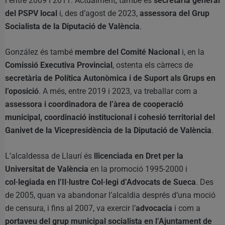
i entre 2009 i 2011. Actualment, també és
secretària general
del PSPV local
i, des d’agost de 2023,
assessora del Grup
Socialista de la Diputació de València
.
González és també
membre del Comité Nacional
i, en la
Comissió Executiva Provincial
, ostenta els càrrecs de
secretària de Política Autonòmica i de Suport als Grups en
l’oposició
. A més, entre 2019 i 2023, va treballar com a
assessora i coordinadora de l’àrea de cooperació
municipal, coordinació institucional i cohesió territorial del
Ganivet de la Vicepresidència de la Diputació de València
.
L’alcaldessa de Llaurí és
llicenciada en Dret per la
Universitat de València
en la promoció 1995-2000 i
col·legiada en l’Il·lustre Col·legi d’Advocats de Sueca
. Des
de 2005, quan va abandonar l’alcaldia després d’una moció
de censura, i fins al 2007, va exercir l’
advocacia
i com a
portaveu del grup municipal socialista en l’Ajuntament de