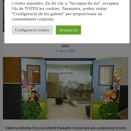
i visites repetides. En fer clic a "Acceptar-ho tot", accepteu
l'ús de TOTES les cookies. Tanmateix, podeu visitar
"Configuració de les galetes" per proporcionar un
consentiment controlat.
Configuració cookies
Accepta tot
València retira prop de 15.000 litres de residus de la Devesa durant el mes de
juliol
6 agost, 2026
València reforma l’Escola Infantil Pardalets i instal·larà aire condicionat a totes