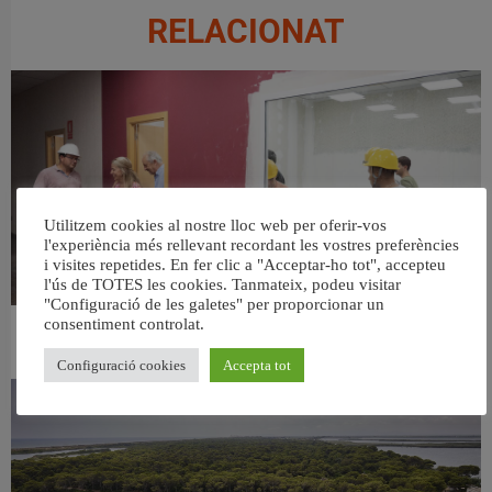
RELACIONAT
Utilitzem cookies al nostre lloc web per oferir-vos
l'experiència més rellevant recordant les vostres preferències
i visites repetides. En fer clic a "Acceptar-ho tot", accepteu
l'ús de TOTES les cookies. Tanmateix, podeu visitar
"Configuració de les galetes" per proporcionar un
consentiment controlat.
València ultima el nou centre per a persones majors del barri de Sant Antoni
6 agost, 2026
Configuració cookies
Accepta tot