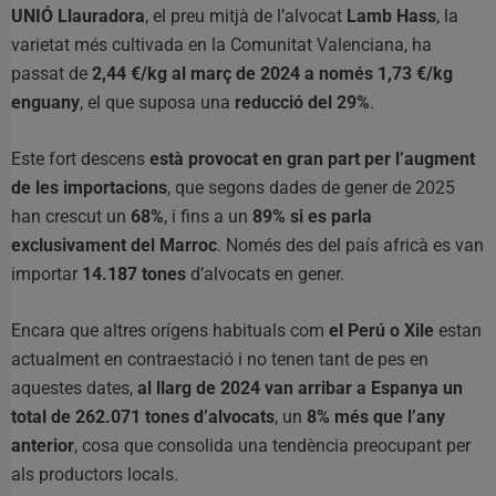
UNIÓ Llauradora
, el preu mitjà de l’alvocat
Lamb Hass
, la
varietat més cultivada en la Comunitat Valenciana, ha
passat de
2,44 €/kg al març de 2024 a només 1,73 €/kg
enguany
, el que suposa una
reducció del 29%
.
Este fort descens
està provocat en gran part per l’augment
de les importacions
, que segons dades de gener de 2025
han crescut un
68%
, i fins a un
89% si es parla
exclusivament del Marroc
. Només des del país africà es van
importar
14.187 tones
d’alvocats en gener.
Encara que altres orígens habituals com
el Perú o Xile
estan
actualment en contraestació i no tenen tant de pes en
aquestes dates,
al llarg de 2024 van arribar a Espanya un
total de 262.071 tones d’alvocats
, un
8% més que l’any
anterior
, cosa que consolida una tendència preocupant per
als productors locals.