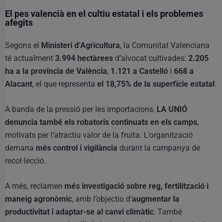
El pes valencià en el cultiu estatal i els problemes
afegits
Segons el
Ministeri d’Agricultura
, la Comunitat Valenciana
té actualment
3.994 hectàrees
d’alvocat cultivades:
2.205
ha a la província de València
,
1.121 a Castelló
i
668 a
Alacant
, el que representa
el 18,75% de la superfície estatal
.
A banda de la pressió per les importacions,
LA UNIÓ
denuncia també els robatoris continuats en els camps
,
motivats per l’atractiu valor de la fruita. L’organització
demana
més control i vigilància
durant la campanya de
recol·lecció.
A més, reclamen
més investigació sobre reg, fertilització i
maneig agronòmic
, amb l’objectiu d’
augmentar la
productivitat i adaptar-se al canvi climàtic
. També