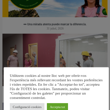
👀 Una mirada atenta puede marcar la diferencia.
31 juliol, 2026
Utilitzem cookies al nostre lloc web per oferir-vos
l'experiència més rellevant recordant les vostres preferències
i visites repetides. En fer clic a "Acceptar-ho tot", accepteu
l'ús de TOTES les cookies. Tanmateix, podeu visitar
"Configuració de les galetes" per proporcionar un
València ultima el nou centre per a persones majors del barri de Sant Antoni
consentiment controlat.
6 agost, 2026
Configuració cookies
Accepta tot