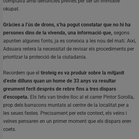
comptava amb denúncies prèvies per ser un immoble
okupat.
Gràcies a l’ús de drons, s’ha pogut constatar que no hi ha
persones dins de la vivenda, una informació que,
segons
apunten algunes fonts, ja es coneixia a les nou del matí. Així,
Adsuara reitera la necessitat de revisar els procediments per
prioritzar la protecció de la ciutadania.
Recordem que el
tiroteig es va produir sobre la mitjanit
d’este dilluns quan un home de 33 anys va resultar
greument ferit després de rebre fins a tres dispars
d’escopeta.
Els fets van tindre lloc al el carrer Pintor Sorolla,
prop dels barracons muntats al centre de la localitat per a
les seues festes. Precisament per este context, els veïns i
veïnes pensaren en un primer moment que els dispars eren
coets.