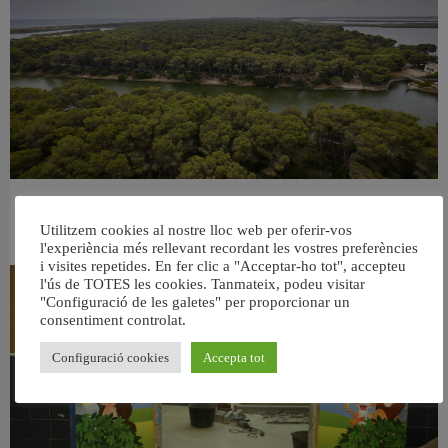
València retira prop de 15.000 litres de residus de la Devesa durant el mes de
juliol
Utilitzem cookies al nostre lloc web per oferir-vos
6 agost, 2026
l'experiència més rellevant recordant les vostres preferències
i visites repetides. En fer clic a "Acceptar-ho tot", accepteu
l'ús de TOTES les cookies. Tanmateix, podeu visitar
"Configuració de les galetes" per proporcionar un
consentiment controlat.
Configuració cookies
Accepta tot