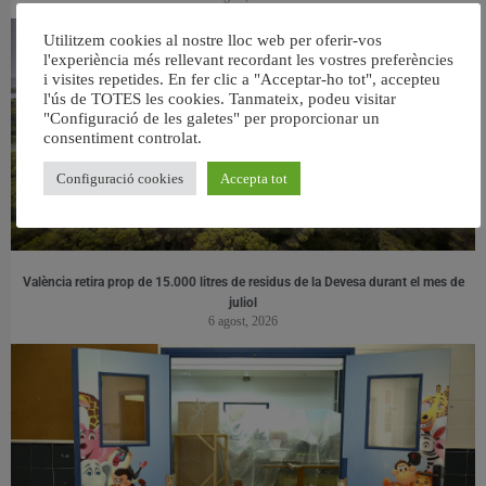
Utilitzem cookies al nostre lloc web per oferir-vos
l'experiència més rellevant recordant les vostres preferències
i visites repetides. En fer clic a "Acceptar-ho tot", accepteu
l'ús de TOTES les cookies. Tanmateix, podeu visitar
"Configuració de les galetes" per proporcionar un
consentiment controlat.
Configuració cookies
Accepta tot
València retira prop de 15.000 litres de residus de la Devesa durant el mes de
juliol
6 agost, 2026