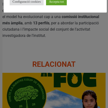
Configuració cookies
Accepta tot
l’Institut, amb
cinc membres fundadors, quatre
convocatòries avaluades i 30 projectes analitzats
. En
2026
,
el model ha evolucionat cap a una
comissió institucional
més àmplia
, amb
13 perfils
, per a abordar la participació
ciutadana i l’impacte social del conjunt de l’activitat
investigadora de l’institut.
RELACIONAT