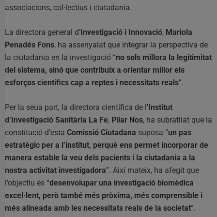
associacions, col·lectius i ciutadania.
La directora general d’
Investigació i Innovació
,
Mariola
Penadés Fons
, ha assenyalat que integrar la perspectiva de
la ciutadania en la investigació “
no sols millora la legitimitat
del sistema, sinó que contribuïx a orientar millor els
esforços científics cap a reptes i necessitats reals
”.
Per la seua part, la directora científica de l’
Institut
d’Investigació Sanitària La Fe
,
Pilar Nos
, ha subratllat que la
constitució d’esta
Comissió Ciutadana
suposa “
un pas
estratègic per a l’institut, perquè ens permet incorporar de
manera estable la veu dels pacients i la ciutadania a la
nostra activitat investigadora
”. Així mateix, ha afegit que
l’objectiu és “
desenvolupar una investigació biomèdica
excel·lent, però també més pròxima, més comprensible i
més alineada amb les necessitats reals de la societat
”.