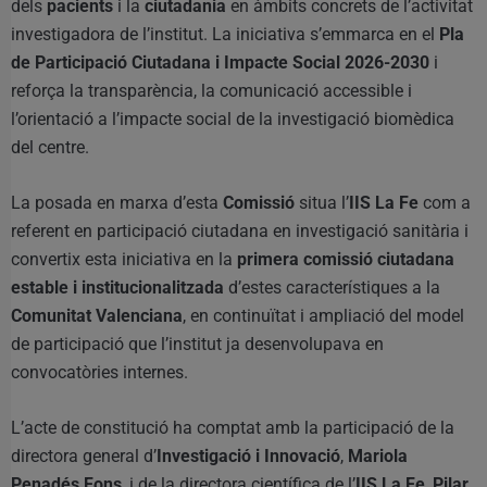
dels
pacients
i la
ciutadania
en àmbits concrets de l’activitat
investigadora de l’institut. La iniciativa s’emmarca en el
Pla
de Participació Ciutadana i Impacte Social 2026-2030
i
reforça la transparència, la comunicació accessible i
l’orientació a l’impacte social de la investigació biomèdica
del centre.
La posada en marxa d’esta
Comissió
situa l’
IIS La Fe
com a
referent en participació ciutadana en investigació sanitària i
convertix esta iniciativa en la
primera comissió ciutadana
estable i institucionalitzada
d’estes característiques a la
Comunitat Valenciana
, en continuïtat i ampliació del model
de participació que l’institut ja desenvolupava en
convocatòries internes.
L’acte de constitució ha comptat amb la participació de la
directora general d’
Investigació i Innovació
,
Mariola
Penadés Fons
, i de la directora científica de l’
IIS La Fe
,
Pilar