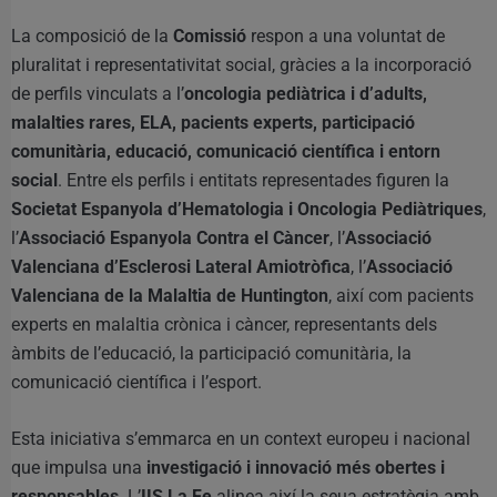
La composició de la
Comissió
respon a una voluntat de
pluralitat i representativitat social, gràcies a la incorporació
de perfils vinculats a l’
oncologia pediàtrica i d’adults,
malalties rares, ELA, pacients experts, participació
comunitària, educació, comunicació científica i entorn
social
. Entre els perfils i entitats representades figuren la
Societat Espanyola d’Hematologia i Oncologia Pediàtriques
,
l’
Associació Espanyola Contra el Càncer
, l’
Associació
Valenciana d’Esclerosi Lateral Amiotròfica
, l’
Associació
Valenciana de la Malaltia de Huntington
, així com pacients
experts en malaltia crònica i càncer, representants dels
àmbits de l’educació, la participació comunitària, la
comunicació científica i l’esport.
Esta iniciativa s’emmarca en un context europeu i nacional
que impulsa una
investigació i innovació més obertes i
responsables
. L’
IIS La Fe
alinea així la seua estratègia amb