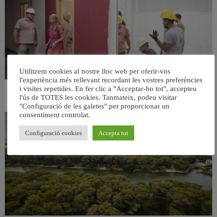
Utilitzem cookies al nostre lloc web per oferir-vos
l'experiència més rellevant recordant les vostres preferències
i visites repetides. En fer clic a "Acceptar-ho tot", accepteu
València ultima el nou centre per a persones majors del barri de Sant Antoni
l'ús de TOTES les cookies. Tanmateix, podeu visitar
6 agost, 2026
"Configuració de les galetes" per proporcionar un
consentiment controlat.
Configuració cookies
Accepta tot