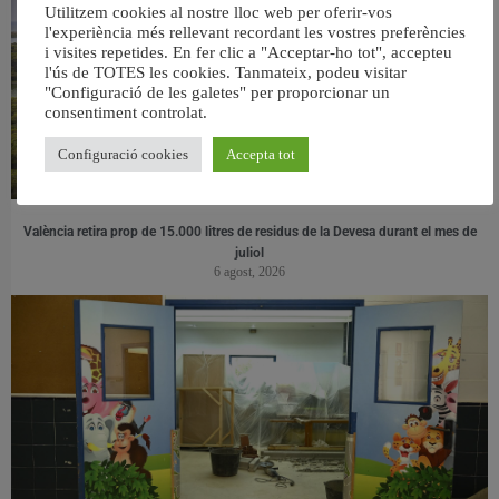
Utilitzem cookies al nostre lloc web per oferir-vos
l'experiència més rellevant recordant les vostres preferències
i visites repetides. En fer clic a "Acceptar-ho tot", accepteu
l'ús de TOTES les cookies. Tanmateix, podeu visitar
"Configuració de les galetes" per proporcionar un
consentiment controlat.
Configuració cookies
Accepta tot
València retira prop de 15.000 litres de residus de la Devesa durant el mes de
juliol
6 agost, 2026