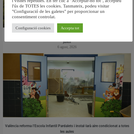
i visites repetides. En fer clic a "Acceptar-ho tot", accepteu
l'ús de TOTES les cookies. Tanmateix, podeu visitar
"Configuració de les galetes" per proporcionar un
consentiment controlat.
Configuració cookies
Accepta tot
València retira prop de 15.000 litres de residus de la Devesa durant el mes de
juliol
6 agost, 2026
València reforma l’Escola Infantil Pardalets i instal·larà aire condicionat a totes
les aules