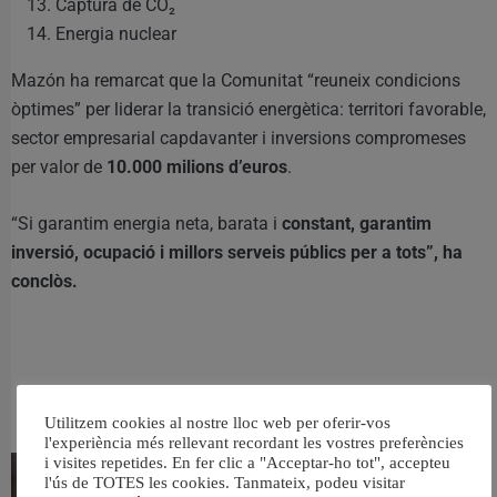
Captura de CO₂
Energia nuclear
Mazón ha remarcat que la Comunitat “reuneix condicions
òptimes” per liderar la transició energètica: territori favorable,
sector empresarial capdavanter i inversions compromeses
per valor de
10.000 milions d’euros
.
“Si garantim energia neta, barata i
constant, garantim
inversió, ocupació i millors serveis públics per a tots”, ha
conclòs.
RELACIONAT
Utilitzem cookies al nostre lloc web per oferir-vos
l'experiència més rellevant recordant les vostres preferències
i visites repetides. En fer clic a "Acceptar-ho tot", accepteu
l'ús de TOTES les cookies. Tanmateix, podeu visitar