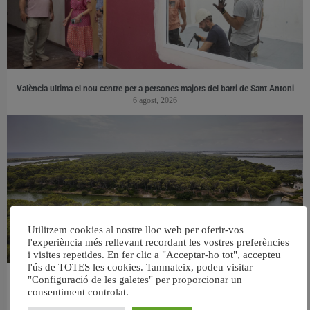
València ultima el nou centre per a persones majors del barri de Sant Antoni
6 agost, 2026
Utilitzem cookies al nostre lloc web per oferir-vos
l'experiència més rellevant recordant les vostres preferències
i visites repetides. En fer clic a "Acceptar-ho tot", accepteu
l'ús de TOTES les cookies. Tanmateix, podeu visitar
"Configuració de les galetes" per proporcionar un
València retira prop de 15.000 litres de residus de la Devesa durant el mes de
consentiment controlat.
juliol
6 agost, 2026