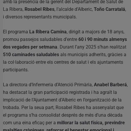
amb la presència de la gerent del Departament de Salut de
La Ribera,
Rosabel Ribes
, l’alcalde d’Alberic,
Toño Carratalá
,
i diversos representants municipals.
El programa
La Ribera Camina
, dirigit a majors de 18 anys,
promou passejos saludables d’entre
60 i 90 minuts almenys
dos vegades per setmana
. Durant l’any 2025 s’han realitzat
510 caminades saludables
als municipis adherits, gràcies a
la col·laboració entre els centres de salut i els ajuntaments
participants.
La directora d’Infermeria d’Atenció Primària,
Anabel Barberá
,
ha destacat la gran participació registrada i ha agraït la
implicació de l’Ajuntament d’Alberic en l’organització de la
trobada. Per la seua part, Rosabel Ribes ha assenyalat que
el programa s’ha consolidat després de més d’una dècada
com una eina eficaç per a
millorar la salut física, previndre
malalties cròniques, reforçar el benestar emocional i