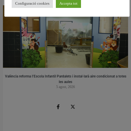
Configuració cookies
Accepta tot
València reforma l’Escola Infantil Pardalets i instal·larà aire condicionat a totes
les aules
5 agost, 2026