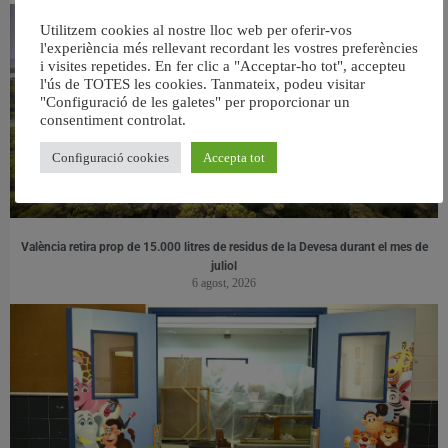
Utilitzem cookies al nostre lloc web per oferir-vos
l'experiència més rellevant recordant les vostres preferències
i visites repetides. En fer clic a "Acceptar-ho tot", accepteu
l'ús de TOTES les cookies. Tanmateix, podeu visitar
"Configuració de les galetes" per proporcionar un
consentiment controlat.
Configuració cookies
Accepta tot
València retira prop de 15.000 litres de residus de la Devesa durant el mes de
juliol
6 agost, 2026