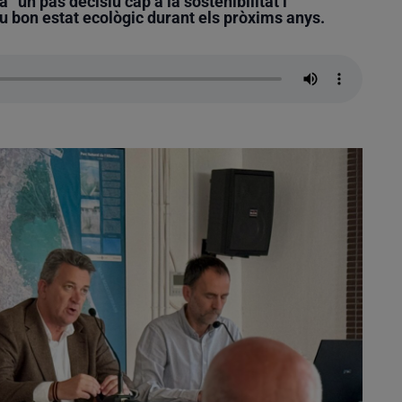
 “un pas decisiu cap a la sostenibilitat i
eu bon estat ecològic durant els pròxims anys.