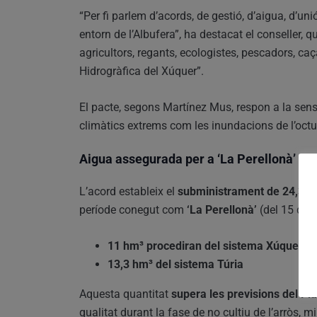
“Per fi parlem d’acords, de gestió, d’aigua, d’uni
entorn de l’Albufera”, ha destacat el conseller, q
agricultors, regants, ecologistes, pescadors, ca
Hidrogràfica del Xúquer”.
El pacte, segons Martínez Mus, respon a la sen
climàtics extrems com les inundacions de l’octu
Aigua assegurada per a ‘La Perellonà’ fin
L’acord estableix el
subministrament de 24,3 h
període conegut com
‘La Perellonà’
(del 15 d’oc
11 hm³ procediran del sistema Xúquer
13,3 hm³ del sistema Túria
Aquesta quantitat
supera les previsions del Pla
qualitat durant la fase de no cultiu de l’arròs, mil