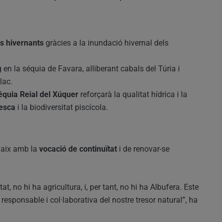
us hivernants
gràcies a la inundació hivernal dels
 en la séquia de Favara, alliberant cabals del Túria i
lac.
équia Reial del Xúquer
reforçarà la qualitat hídrica i la
pesca
i la biodiversitat piscícola.
 naix amb la
vocació de continuïtat
i de renovar-se
t, no hi ha agricultura, i, per tant, no hi ha Albufera. Este
sponsable i col·laborativa del nostre tresor natural”, ha