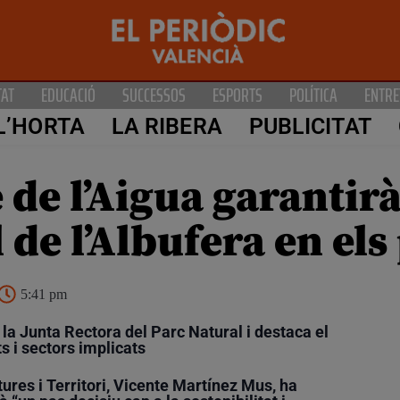
TAT
EDUCACIÓ
SUCCESSOS
ESPORTS
POLÍTICA
ENTRE
L’HORTA
LA RIBERA
PUBLICITAT
 de l’Aigua garantirà
de l’Albufera en els
5:41 pm
la Junta Rectora del Parc Natural i destaca el
s i sectors implicats
ures i Territori, Vicente Martínez Mus, ha