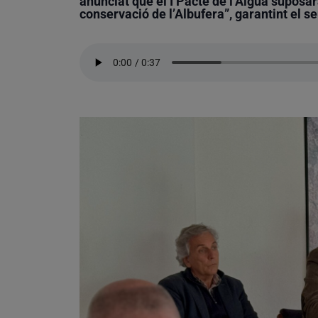
anunciat que el I Pacte de l’Aigua suposarà
conservació de l’Albufera”, garantint el s