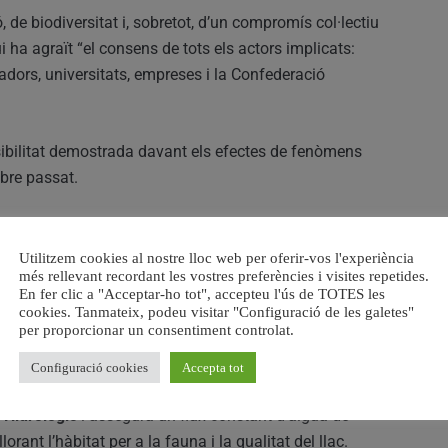
ó, de biodiversitat i, sobretot, d’un compromís col·lectiu
ui ha agraït “el consens de tots els actors implicats:
çadors, universitats, empreses i la Confederació
sibilitat demostrada davant els efectes de fenòmens
bre passat.
s a 2027
Utilitzem cookies al nostre lloc web per oferir-vos l'experiència
ectòmetres cúbics d’aigua
entre 2025 i 2027 per al
més rellevant recordant les vostres preferències i visites repetides.
En fer clic a "Acceptar-ho tot", accepteu l'ús de TOTES les
tubre al 15 de maig). En concret:
cookies. Tanmateix, podeu visitar "Configuració de les galetes"
per proporcionar un consentiment controlat.
Configuració cookies
Accepta tot
 Hidrològic
i assegura un flux constant d’aigua de
lorant l’hàbitat per a la fauna i la qualitat del llac.