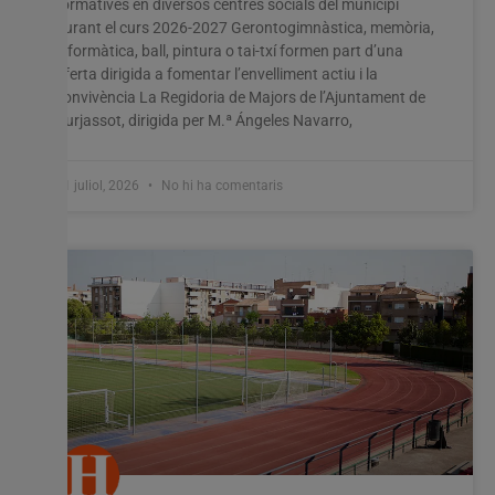
formatives en diversos centres socials del municipi
durant el curs 2026-2027 Gerontogimnàstica, memòria,
Utilitzem cookies al nostre lloc web per oferir-vos
informàtica, ball, pintura o tai-txí formen part d’una
l'experiència més rellevant recordant les vostres preferències
oferta dirigida a fomentar l’envelliment actiu i la
i visites repetides. En fer clic a "Acceptar-ho tot", accepteu
convivència La Regidoria de Majors de l’Ajuntament de
l'ús de TOTES les cookies. Tanmateix, podeu visitar
Burjassot, dirigida per M.ª Ángeles Navarro,
"Configuració de les galetes" per proporcionar un
consentiment controlat.
11 juliol, 2026
No hi ha comentaris
Configuració cookies
Accepta tot