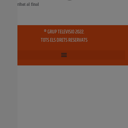
Dos alumnes reben també un reconeixement especial pel
segon Premi Nacional en el Certamen de Jóvenes
Investigadores. El Saló de Plens de l’Ajuntament de
Burjassot ha acollit l’entrega dels Premis Extraordinaris
al Rendiment Acadèmic del curs
12 maig, 2026
No hi ha comentaris