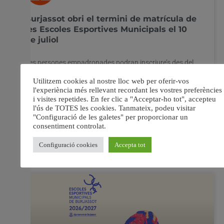
Burjassot obri el termini de matrícula de
les Escoles Esportives Municipals el 10
de juliol
Les persones empadronades podran inscriure’s des del
10 de juliol de manera telemàtica o presencial, amb cita
prèvia en esta última modalitat. L’oferta incorpora com
a novetats les activitats de GAP i Chi Kung i meditació
per a persones adultes, així com el canvi d’ubicació del
karate. Des de l’àrea
7 juliol, 2026
No hi ha comentaris