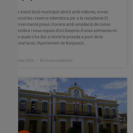
La instal·lació municipal obrirà amb millores, noves
parcel·les i reserva telemàtica per a la ciutadania El
servei manté preus i horaris amb ampliació de zones
d’ombra i nous espais d’oci Després d’unes setmanes en
les quals s’ha dut a terme la posada a punt de la
instal·lació, l’Ajuntament de Burjassot,
6 juny, 2026
No hi ha comentaris