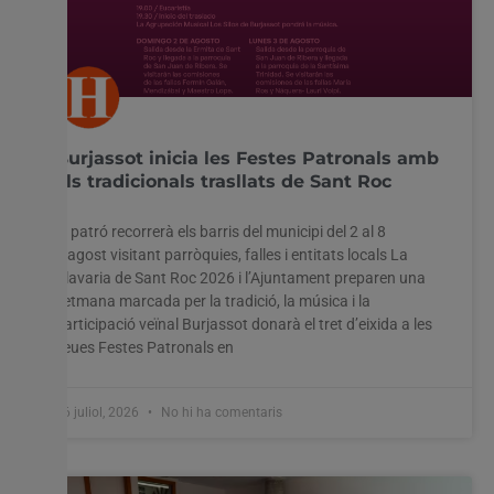
Burjassot inicia les Festes Patronals amb
els tradicionals trasllats de Sant Roc
El patró recorrerà els barris del municipi del 2 al 8
d’agost visitant parròquies, falles i entitats locals La
Clavaria de Sant Roc 2026 i l’Ajuntament preparen una
setmana marcada per la tradició, la música i la
participació veïnal Burjassot donarà el tret d’eixida a les
seues Festes Patronals en
26 juliol, 2026
No hi ha comentaris