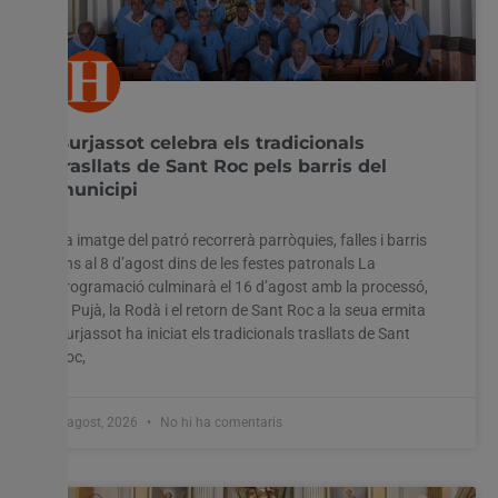
Burjassot celebra els tradicionals
trasllats de Sant Roc pels barris del
municipi
La imatge del patró recorrerà parròquies, falles i barris
fins al 8 d’agost dins de les festes patronals La
programació culminarà el 16 d’agost amb la processó,
la Pujà, la Rodà i el retorn de Sant Roc a la seua ermita
Burjassot ha iniciat els tradicionals trasllats de Sant
Roc,
3 agost, 2026
No hi ha comentaris