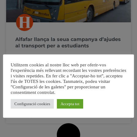
Alfafar llança la seua campanya d’ajudes
al transport per a estudiants
Les ajudes al transport estan dirigides a joves d’Alfafar,
Utilitzem cookies al nostre lloc web per oferir-vos
d’entre 16 i 35 anys, que cursen els seus estudis de
l'experiència més rellevant recordant les vostres preferències
formació professional, universitària o equivalent en
i visites repetides. En fer clic a "Acceptar-ho tot", accepteu
ensenyaments artístics superiors fora del municipi. La
l'ús de TOTES les cookies. Tanmateix, podeu visitar
presentació de la sol·licitud i documentació es realitzarà
"Configuració de les galetes" per proporcionar un
mitjançant un formulari en la seu electrònica de
consentiment controlat.
l’Ajuntament
Configuració cookies
Accepta tot
5 octubre, 2022
No hi ha comentaris