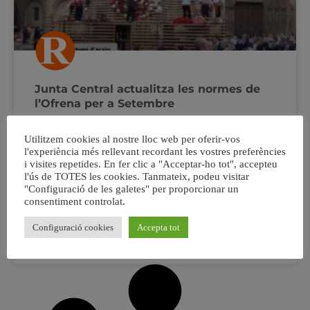
Junta Central actualitza les normes de
l’Ofrena per a Setembre
Junta Central Fallera de València ha fet publica la nova
Utilitzem cookies al nostre lloc web per oferir-vos
normativa al respecte d’un dels actes més esperats per
l'experiència més rellevant recordant les vostres preferències
tots els valencians, l’Ofrena a la Mare de Dèu dels
i visites repetides. En fer clic a "Acceptar-ho tot", accepteu
l'ús de TOTES les cookies. Tanmateix, podeu visitar
Desemparats, una Ofrena que torna en 2021 baix les
"Configuració de les galetes" per proporcionar un
restriccions de la crisi sanitària Només es podrà desfilar
consentiment controlat.
en els horaris
Configuració cookies
Accepta tot
11 agost, 2021
No hi ha comentaris