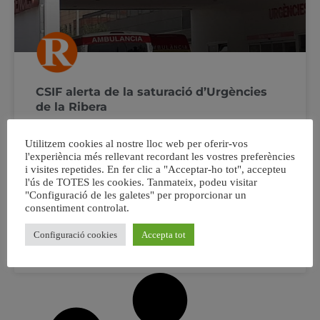
CSIF alerta de la saturació d’Urgències
de la Ribera
CSIF alerta de la saturació d’Urgències de la Ribera, amb
Utilitzem cookies al nostre lloc web per oferir-vos
més d’un miler de pacients en tres dies, i reclama més
l'experiència més rellevant recordant les vostres preferències
personal El sindicat assenyala que hi ha 17 persones
i visites repetides. En fer clic a "Acceptar-ho tot", accepteu
l'ús de TOTES les cookies. Tanmateix, podeu visitar
pendents de llit a l’hospital amb esperes que superen les
"Configuració de les galetes" per proporcionar un
24 hores i només quatre professionals d’Infermeria i tres
consentiment controlat.
TCAEs
Configuració cookies
Accepta tot
25 juliol, 2022
No hi ha comentaris