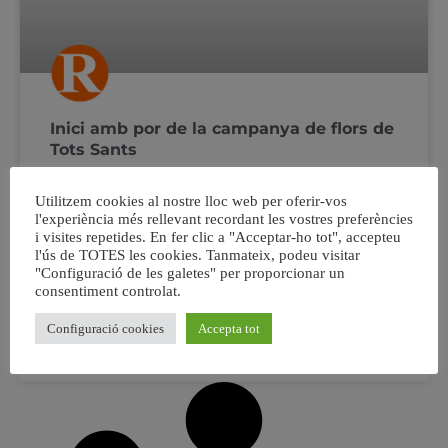
Inici amb por de la campanya de flors de
Tots Sants
S’aproxima el dia de Tots Sants, i malgrat la pandèmia i
Utilitzem cookies al nostre lloc web per oferir-vos
les restriccions serà si tot va bé un dia
l'experiència més rellevant recordant les vostres preferències
d’acompanyament i de retre homenatge als que ja no
i visites repetides. En fer clic a "Acceptar-ho tot", accepteu
l'ús de TOTES les cookies. Tanmateix, podeu visitar
estan, i com cada any les protagonistes són les flors En
"Configuració de les galetes" per proporcionar un
2020 la campanya ha començat abans la por als
consentiment controlat.
confinaments o restriccions de
Configuració cookies
Accepta tot
28 octubre, 2020
No hi ha comentaris