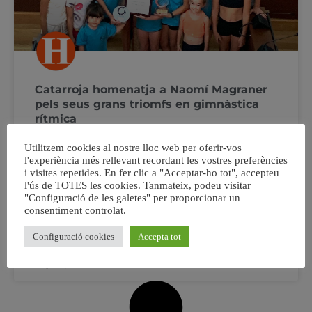
Catarroja homenatja a Naomí Magraner
pels seus grans triomfs en gimnàstica
rítmica
Utilitzem cookies al nostre lloc web per oferir-vos
Amb tan sols 7 anys Naomi Magraner és una de les
l'experiència més rellevant recordant les vostres preferències
grans promeses de l’esport a Catarroja i des de la
i visites repetides. En fer clic a "Acceptar-ho tot", accepteu
regidoria d’Esports s’ha volgut reconéixer els seus
l'ús de TOTES les cookies. Tanmateix, podeu visitar
primers grans passos en la gimnàstica rítmica . El Club
"Configuració de les galetes" per proporcionar un
de Gimnàstica Rítmica de Catarroja és un bressol de
consentiment controlat.
grans esportistes que
Configuració cookies
Accepta tot
14 juliol, 2022
No hi ha comentaris