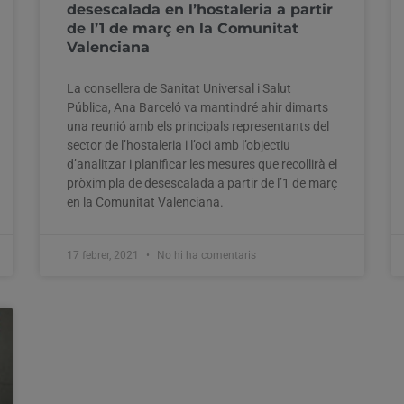
desescalada en l’hostaleria a partir
de l’1 de març en la Comunitat
Valenciana
La consellera de Sanitat Universal i Salut
Pública, Ana Barceló va mantindré ahir dimarts
una reunió amb els principals representants del
sector de l’hostaleria i l’oci amb l’objectiu
d’analitzar i planificar les mesures que recollirà el
pròxim pla de desescalada a partir de l’1 de març
en la Comunitat Valenciana.
17 febrer, 2021
No hi ha comentaris