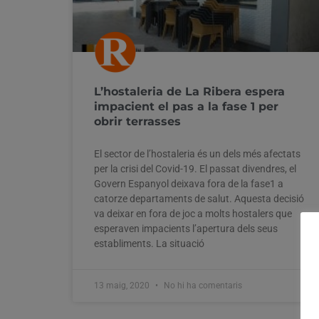
L’hostaleria de La Ribera espera
impacient el pas a la fase 1 per
obrir terrasses
El sector de l’hostaleria és un dels més afectats
per la crisi del Covid-19. El passat divendres, el
Govern Espanyol deixava fora de la fase1 a
catorze departaments de salut. Aquesta decisió
va deixar en fora de joc a molts hostalers que
esperaven impacients l’apertura dels seus
establiments. La situació
13 maig, 2020
No hi ha comentaris