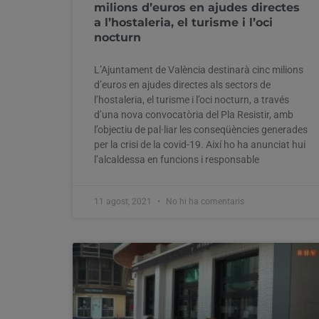
milions d’euros en ajudes directes
a l’hostaleria, el turisme i l’oci
nocturn
L’Ajuntament de València destinarà cinc milions
d’euros en ajudes directes als sectors de
l’hostaleria, el turisme i l’oci nocturn, a través
d’una nova convocatòria del Pla Resistir, amb
l’objectiu de pal·liar les conseqüències generades
per la crisi de la covid-19. Així ho ha anunciat hui
l’alcaldessa en funcions i responsable
11 agost, 2021
No hi ha comentaris