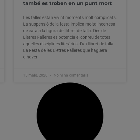
també es troben en un punt mort
Les falles estan vivint moments molt complicats.
La suspensió de la festa implica molta incertesa
de cara a la figura del llibret de falla. Des de
Lletres Falleres es potencia el conreu de totes
aquelles disciplines literàries d’un llibret de falla.
La Festa de les Lletres Falleres que haguera
d’haver
15 maig, 2020
No hi ha comentaris