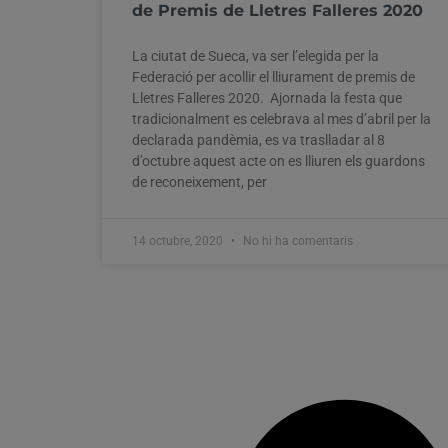
de Premis de Lletres Falleres 2020
La ciutat de Sueca, va ser l’elegida per la
Federació per acollir el lliurament de premis de
Lletres Falleres 2020. Ajornada la festa que
tradicionalment es celebrava al mes d’abril per la
declarada pandèmia, es va traslladar al 8
d’octubre aquest acte on es lliuren els guardons
de reconeixement, per
14 octubre, 2020
No hi ha comentaris