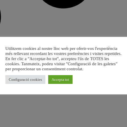
Utilitzem cookies al nostre lloc web per oferir-vos l'experiència
més rellevant recordant les vostres preferències i visites repetides.
En fer clic a "Acceptar-ho tot", accepteu l'ús de TOTES les
cookies. Tanmateix, podeu visitar "Configuració de les galetes"
per proporcionar un consentiment controlat.
Configuració cookies
Accepta tot