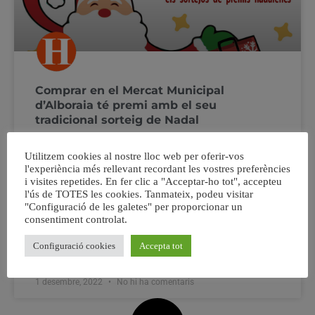
Comprar en el Mercat Municipal
d’Alboraia té premi amb el seu
tradicional sorteig de Nadal
L’Ajuntament posa en marxa aquesta iniciativa anual
Utilitzem cookies al nostre lloc web per oferir-vos
com a part del seu programa d’activitats nadalenc per a
l'experiència més rellevant recordant les vostres preferències
fomentar l’ús veïnal d’aquest espai de comerç local
i visites repetides. En fer clic a "Acceptar-ho tot", accepteu
l'ús de TOTES les cookies. Tanmateix, podeu visitar
L’Ajuntament d’Alboraia ja ha obert el termini de
"Configuració de les galetes" per proporcionar un
participació del sorteig de Nadal del Mercat Municipal
consentiment controlat.
que realitza anualment amb motiu del programa
d’activitats d’aquestes
Configuració cookies
Accepta tot
1 desembre, 2022
No hi ha comentaris