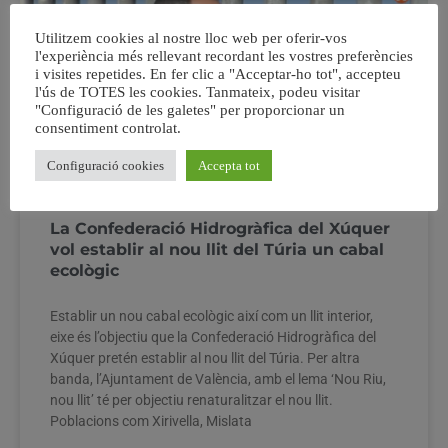
Utilitzem cookies al nostre lloc web per oferir-vos
l'experiència més rellevant recordant les vostres preferències
i visites repetides. En fer clic a "Acceptar-ho tot", accepteu
l'ús de TOTES les cookies. Tanmateix, podeu visitar
"Configuració de les galetes" per proporcionar un
consentiment controlat.
Configuració cookies
Accepta tot
La Confederació Hidrogràfica del Xúquer
vol establir al nou llit del Túria un cabal
ecològic
Establir un nou cabal ecològic així com un llit interior,
eixe és l’objectiu que la Confederació Hidrogràfica del
Xúquer pretén establir al nou llit del Túria. Per altra
banda, l’Ajuntament de València, amb el lema ‘Nou Riu,
nou llit’ té per objectiu renaturalitzar el nou llit.
Poblacions com Xirivella, Mislata