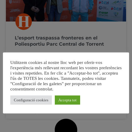
L’esport traspassa fronteres en el
Poliesportiu Parc Central de Torrent
L’esport traspassa fronteres en el Poliesportiu Parc
Utilitzem cookies al nostre lloc web per oferir-vos
Central amb el projecte europeu PAD4Youth L’objectiu
l'experiència més rellevant recordant les vostres preferències
d’aquesta iniciativa és donar a conéixer el pàdel i
i visites repetides. En fer clic a "Acceptar-ho tot", accepteu
ampliar el nou model d’entrenament adaptat a persones
l'ús de TOTES les cookies. Tanmateix, podeu visitar
amb discapacitat intel·lectual impulsat per la Federació
"Configuració de les galetes" per proporcionar un
de Pàdel de la Comunitat Valenciana El Poliesportiu
consentiment controlat.
Parc Central ha acollit
Configuració cookies
Accepta tot
16 desembre, 2022
No hi ha comentaris