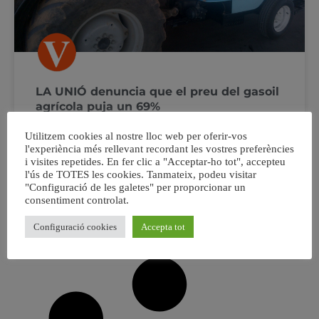
LA UNIÓ denuncia que el preu del gasoil
agrícola puja un 69%
Utilitzem cookies al nostre lloc web per oferir-vos
LA UNIÓ denuncia que el preu del gasoil agrícola puja un
l'experiència més rellevant recordant les vostres preferències
69% en només un any i se suma a la pujada de la resta
i visites repetides. En fer clic a "Acceptar-ho tot", accepteu
de costos de producció L’organització proposa una sèrie
l'ús de TOTES les cookies. Tanmateix, podeu visitar
de mesures que mitiguen la situació, entre elles un gasoil
"Configuració de les galetes" per proporcionar un
d’ús professional LA UNIÓ denuncia que el
consentiment controlat.
Configuració cookies
Accepta tot
3 octubre, 2022
No hi ha comentaris