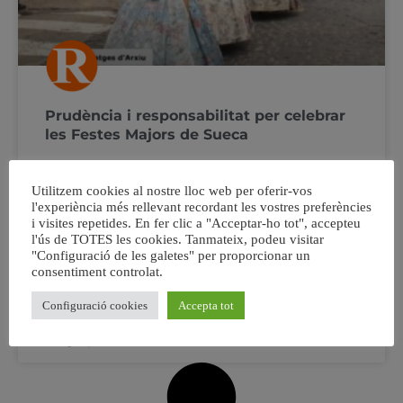
Prudència i responsabilitat per celebrar
les Festes Majors de Sueca
L’Ajuntament de Sueca recomana prudència i
Utilitzem cookies al nostre lloc web per oferir-vos
responsabilitat personal per a les Festes Majors del
l'experiència més rellevant recordant les vostres preferències
pròxim setembre El compromís de fer unes Festes, per
i visites repetides. En fer clic a "Acceptar-ho tot", accepteu
tractar de donar un respir a la població després de tants
l'ús de TOTES les cookies. Tanmateix, podeu visitar
mesos difícils, té com a contraprestació la
"Configuració de les galetes" per proporcionar un
responsabilitat per part de la població de respectar totes
consentiment controlat.
les mesures de seguretat
Configuració cookies
Accepta tot
11 agost, 2021
No hi ha comentaris