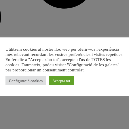
Utilitzem cookies al nostre lloc web per oferir-vos l'experiència
més rellevant recordant les vostres preferències i visites repetides.
En fer clic a "Acceptar-ho tot", accepteu l'ús de TOTES les
cookies. Tanmateix, podeu visitar "Configuració de les galetes"
per proporcionar un consentiment controlat.
Configuració cookies
Accepta tot