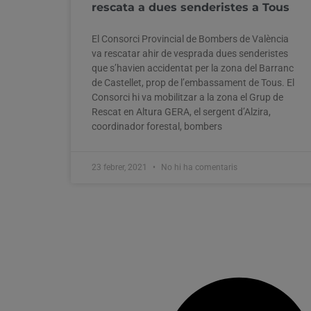
rescata a dues senderistes a Tous
El Consorci Provincial de Bombers de València
va rescatar ahir de vesprada dues senderistes
que s’havien accidentat per la zona del Barranc
de Castellet, prop de l’embassament de Tous. El
Consorci hi va mobilitzar a la zona el Grup de
Rescat en Altura GERA, el sergent d’Alzira,
coordinador forestal, bombers
23 febrer, 2021
No hi ha comentaris