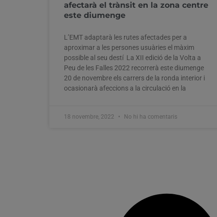
afectarà el trànsit en la zona centre
este diumenge
L’EMT adaptarà les rutes afectades per a
aproximar a les persones usuàries el màxim
possible al seu destí La XII edició de la Volta a
Peu de les Falles 2022 recorrerà este diumenge
20 de novembre els carrers de la ronda interior i
ocasionarà afeccions a la circulació en la
18 novembre, 2022
No hi ha comentaris