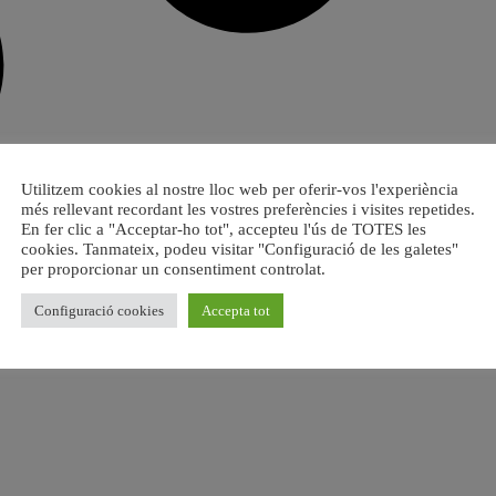
Utilitzem cookies al nostre lloc web per oferir-vos l'experiència
més rellevant recordant les vostres preferències i visites repetides.
En fer clic a "Acceptar-ho tot", accepteu l'ús de TOTES les
cookies. Tanmateix, podeu visitar "Configuració de les galetes"
per proporcionar un consentiment controlat.
Configuració cookies
Accepta tot