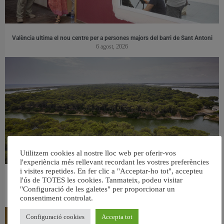
València ultima el nou centre per a persones majors del barri de Sant Antoni
6 agost, 2026
Utilitzem cookies al nostre lloc web per oferir-vos
l'experiència més rellevant recordant les vostres preferències
i visites repetides. En fer clic a "Acceptar-ho tot", accepteu
València retira prop de 15.000 litres de residus de la Devesa durant el mes de
l'ús de TOTES les cookies. Tanmateix, podeu visitar
juliol
"Configuració de les galetes" per proporcionar un
6 agost, 2026
consentiment controlat.
Configuració cookies
Accepta tot