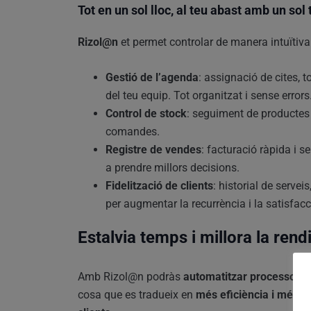
Tot en un sol lloc, al teu abast amb un sol 
Rizol@n
et permet controlar de manera intuïtiva 
Gestió de l’agenda
: assignació de cites, 
del teu equip. Tot organitzat i sense errors
Control de stock
: seguiment de productes e
comandes.
Registre de vendes
: facturació ràpida i 
a prendre millors decisions.
Fidelització de clients
: historial de serve
per augmentar la recurrència i la satisfacci
Estalvia temps i millora la rendi
Amb Rizol@n podràs
automatitzar processos
,
r
cosa que es tradueix en
més eficiència i més t