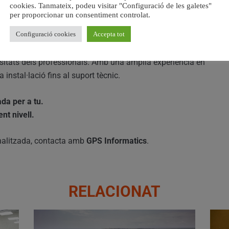
cookies. Tanmateix, podeu visitar "Configuració de les galetes"
per proporcionar un consentiment controlat.
 Informatics
Configuració cookies
Accepta tot
Informatics
, una empresa especialitzada en crear
sitats dels professionals. Amb una àmplia experiència en
instal·lació fins al suport tècnic.
da per a tu.
nt nivell.
nalitzada, contacta amb
GPS Informatics
.
RELACIONAT