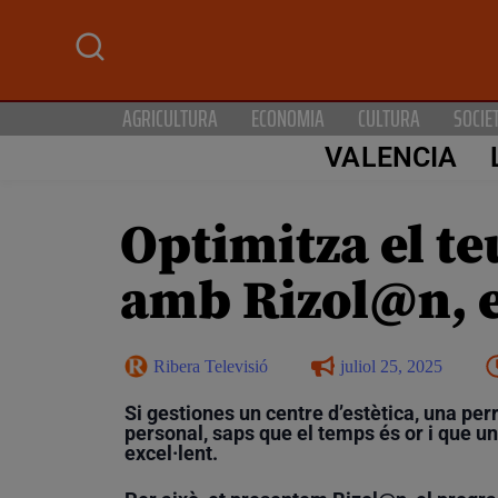
AGRICULTURA
ECONOMIA
CULTURA
SOCIE
VALENCIA
Optimitza el te
amb Rizol@n, el
Ribera Televisió
juliol 25, 2025
Si gestiones un centre d’estètica, una per
personal, saps que el temps és or i que un
excel·lent.