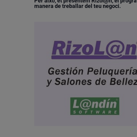
Per això, et presentem Rizol@n, el progra
manera de treballar del teu negoci.