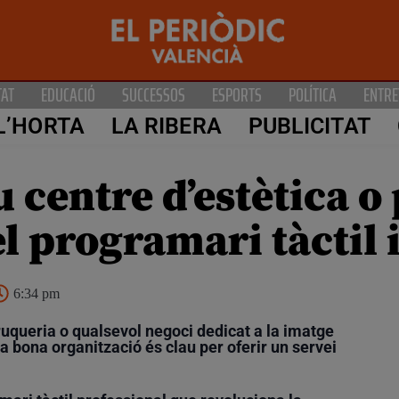
TAT
EDUCACIÓ
SUCCESSOS
ESPORTS
POLÍTICA
ENTRE
L’HORTA
LA RIBERA
PUBLICITAT
u centre d’estètica 
 programari tàctil i
6:34 pm
ruqueria o qualsevol negoci dedicat a la imatge
a bona organització és clau per oferir un servei