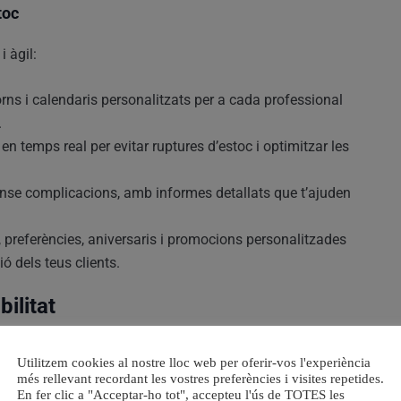
toc
i àgil:
torns i calendaris personalitzats per a cada professional
.
n temps real per evitar ruptures d’estoc i optimitzar les
sense complicacions, amb informes detallats que t’ajuden
is, preferències, aniversaris i promocions personalitzades
ó dels teus clients.
bilitat
eduir l’ús de paper
i
millorar la coordinació de l’equip
,
Utilitzem cookies al nostre lloc web per oferir-vos l'experiència
més rellevant recordant les vostres preferències i visites repetides.
emps per dedicar al que realment importa: els teus
En fer clic a "Acceptar-ho tot", accepteu l'ús de TOTES les