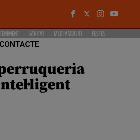
TENIMENT
SANITAT
MEDI AMBIENT
FESTES
CONTACTE
o perruqueria
ntel·ligent