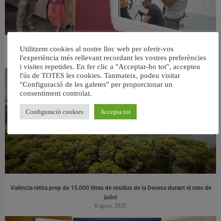
Utilitzem cookies al nostre lloc web per oferir-vos
València ultima el nou centre per a persones majors del barri de Sant Antoni
l'experiència més rellevant recordant les vostres preferències
6 agost, 2026
i visites repetides. En fer clic a "Acceptar-ho tot", accepteu
l'ús de TOTES les cookies. Tanmateix, podeu visitar
"Configuració de les galetes" per proporcionar un
consentiment controlat.
Configuració cookies
Accepta tot
València retira prop de 15.000 litres de residus de la Devesa durant el mes de
juliol
6 agost, 2026