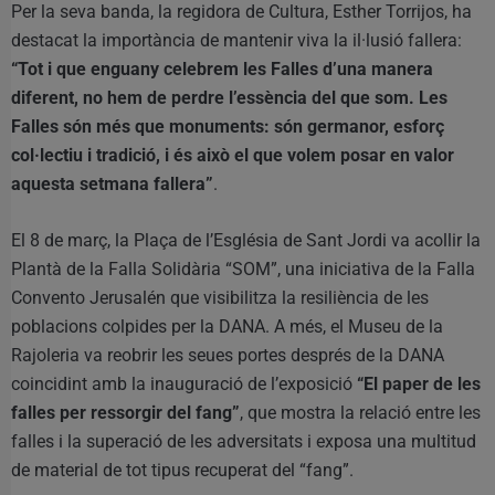
Per la seva banda, la regidora de Cultura, Esther Torrijos, ha
destacat la importància de mantenir viva la il·lusió fallera:
“Tot i que enguany celebrem les Falles d’una manera
diferent, no hem de perdre l’essència del que som. Les
Falles són més que monuments: són germanor, esforç
col·lectiu i tradició, i és això el que volem posar en valor
aquesta setmana fallera”
.
El 8 de març, la Plaça de l’Església de Sant Jordi va acollir la
Plantà de la Falla Solidària “SOM”, una iniciativa de la Falla
Convento Jerusalén que visibilitza la resiliència de les
poblacions colpides per la DANA. A més, el Museu de la
Rajoleria va reobrir les seues portes després de la DANA
coincidint amb la inauguració de l’exposició
“El paper de les
falles per ressorgir del fang”
, que mostra la relació entre les
falles i la superació de les adversitats i exposa una multitud
de material de tot tipus recuperat del “fang”.